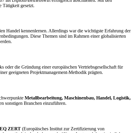
 als Diplom-Betriebswirt erfolgreich abschließen. Mit den
 Tätigkeit gesetzt.
alen Handel kennenlernen. Allerdings war die wichtigste Erfahrung der
menbedingungen. Diese Themen sind im Rahmen einer globalisierten
werden.
s oder die Gründung einer europäischen Vertriebsgesellschaft für
einer geeigneten Projektmanagement-Methodik prägten.
nschwerpunkte
Metallbearbeitung, Maschinenbau, Handel, Logistik,
len sonstigen Branchen einzuführen.
EQ ZERT
(Europäisches Institut zur Zertifizierung von