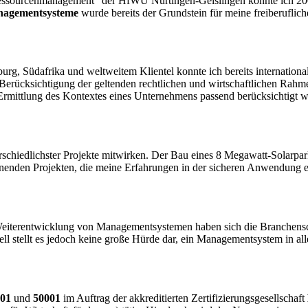
Ressourcenmanagement“ der HfWU Nürtingen-Geislingen konnte ich 2007
anagementsysteme
wurde bereits der Grundstein für meine freiberufliche
sburg, Südafrika und weltweitem Klientel konnte ich bereits internation
Berücksichtigung der geltenden rechtlichen und wirtschaftlichen Rah
 Ermittlung des Kontextes eines Unternehmens passend berücksichtigt 
rschiedlichster Projekte mitwirken. Der Bau eines 8 Megawatt-Solarpark
nnenden Projekten, die meine Erfahrungen in der sicheren Anwendung 
r Weiterentwicklung von Managementsystemen haben sich die Branche
ell stellt es jedoch keine große Hürde dar, ein Managementsystem in al
001
und
50001
im Auftrag der akkreditierten Zertifizierungsgesellschaft