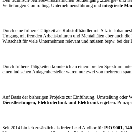
Den technisch-betriebswirtschaftlichen Studiengang „Energie- und 
Vertiefungen Controlling, Unternehmensführung und
integrierte M
Auslandserfahrung
Durch eine frühere Tätigkeit als Rohstoffhändler mit Sitz in Johanne
Umgang mit fremden Arbeitskulturen und Mentalitäten aber auch die 
Wirtschaft für viele Unternehmen relevant und müssen bspw. bei der
Projektmanagement
Durch frühere Tätigkeiten konnte ich an einem breiten Spektrum unte
einen indischen Anlagenhersteller waren nur zwei von mehreren spa
Branchenschwerpunkte
Auf Basis der bisherigen Projekte zur Einführung, Umstellung ode
Dienstleistungen, Elektrotechnik und Elektronik
ergeben. Prinzipi
Auditorentätigkeit
Seit 2014 bin ich zusätzlich als freier Lead Auditor für
ISO 9001, 14